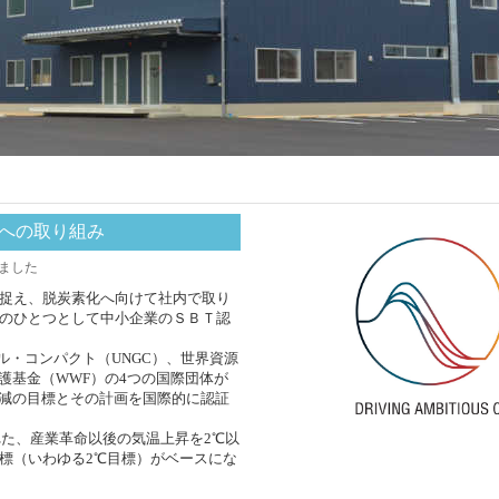
への取り組み
ました
捉え、脱炭素化へ向けて社内で取り
のひとつとして中小企業のＳＢＴ認
バル・コンパクト（UNGC）、世界資源
護基金（WWF）の4つの国際団体が
削減の目標とその計画を国際的に認証
れた、産業革命以後の気温上昇を2℃以
標（いわゆる2℃目標）がベースにな