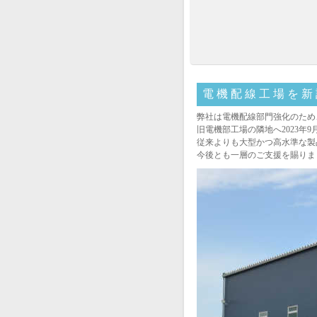
電 機 配 線 工 場 を 新
弊社は電機配線部門強化のため
旧電機部工場の隣地へ2023年
従来よりも大型かつ高水準な製
今後とも一層のご支援を賜りま